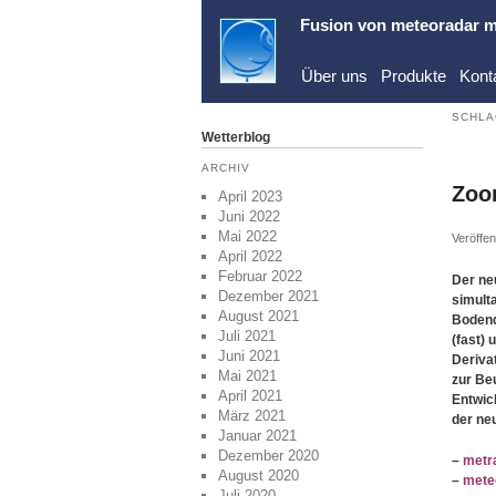
Fusion von
meteoradar
m
Über uns
Produkte
Kont
SCHLA
Wetterblog
ARCHIV
Zoo
April 2023
Juni 2022
Mai 2022
Veröffen
April 2022
Februar 2022
Der neu
Dezember 2021
simult
August 2021
Bodend
Juli 2021
(fast) 
Juni 2021
Derivat
Mai 2021
zur Be
April 2021
Entwic
März 2021
der ne
Januar 2021
Dezember 2020
–
metr
August 2020
–
mete
Juli 2020