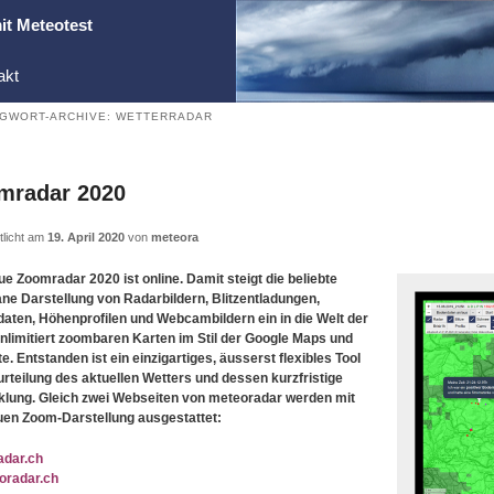
it Meteotest
akt
GWORT-ARCHIVE:
WETTERRADAR
mradar 2020
tlicht am
19. April 2020
von
meteora
e Zoomradar 2020 ist online. Damit steigt die beliebte
ane Darstellung von Radarbildern, Blitzentladungen,
aten, Höhenprofilen und Webcambildern ein in die Welt der
unlimitiert zoombaren Karten im Stil der Google Maps und
e. Entstanden ist ein einzigartiges, äusserst flexibles Tool
urteilung des aktuellen Wetters und dessen kurzfristige
klung. Gleich zwei Webseiten von meteoradar werden mit
uen Zoom-Darstellung ausgestattet:
adar.ch
oradar.ch