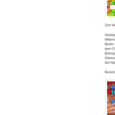
Zum Ve
Gezeig
Mittern
Basler
dem Cha
Böensp
Überras
den Alp
Besonde