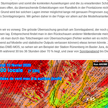
 Sturmspitzen und somit die konkreten Auswirkungen und die zu erwartenden Schäd
sses offen, da überraschende Entwicklungen von Randtiefs in der Frontalzone ni
 Grund wird bei solchen Lagen immer möglichst lange mit genauen Prognosen zug
s Sonntagmorgens. Wir gehen daher in der Folge vor allem auf die Modellvarianten
 wir es vorweg: Die grösste Überraschung geschah am Sonntagabend, der noch gar
en lag. Entsprechend findet man in den Rückschauen anderer Wetterdienste meist
ls ob man durch das Totschweigen von Überraschungen (Fehler wollen wir es nicht
end auf Modelle und statistische Outputs verlassen können) etwas lernen könnte.
 das DWD-MOS, so sehen wir am Beispiel der Station Rünenberg im Basler Jura, da
/h während 30 bis 36 Stunden über 70 % liegt, und zwar von
Sonntagabend
bis Di