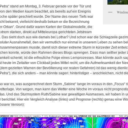
Petra“ stand am Montag, 3. Februar gerade vor der Tür und
on den Medien kaum beachtet, als bereits auf ein Ereignis
Windmes
oche später geschielt wurde. Der Name des neuen Tiefs war
cht bekannt, vielleicht deshalb bekam er die Bezeichnung
r-Orkan“. Grund dafür waren Karten der Globalmodelle, die
xtrem starken, direkt auf Mitteleuropa gerichteten Jetstream
. Das sieht doch aus wie damals bei Lothar? Und schon war die Schlagzeile gezi
soluter Ausnahmefall, den wir vermutlich nur einmal in unserem Leben zu sehen b
usammenpassen musste, damit sich dieser extreme Sturm in kürzester Zeit entwic
chen konnte, würde den Rahmen dieses Blogs sprengen. Dass man seither jeder ä
keit schenkt, ist die erfreuliche Folge eines Lernprozesses. Man könnte auch s
ist heute im Zeitalter von Clickbait jedes Mittel recht, um die Aufmerksamkeit der N
dem gezielten Warnen der Bevölkerung vor realen Gefahren) ist das wenig dienlich
Petra“), die sich anders – man könnte sagen: hinterlistiger – anschleichen, nicht
o war es, was ausgerechnet dem Sturm „Sabine“ lange im voraus in den „Focus“ rü
tterlage. Von wegen, man kann das Wetter eine Woche im voraus nicht prognostizi
 das. Und das Sturmsystem Ruth/Sabine war gewaltigen Ausmasses, wir haben in u
 berichtet. Hier ein Vergleich Analyse (links) und Prognose (rechts) genau eine Woc
össere Version):