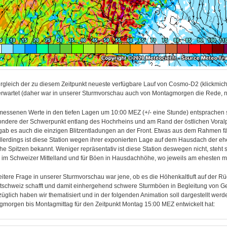
rgleich der zu diesem Zeitpunkt neueste verfügbare Lauf von
Cosmo-D2 (klickmich
erwartet (daher war in unserer Sturmvorschau auch von Montagmorgen die Rede, ni
messenen Werte in den tiefen Lagen um 10:00 MEZ (+/- eine Stunde) entsprachen s
ndere der Schwerpunkt entlang des Hochrheins und am Rand der östlichen Voralpe
ab es auch die einzigen Blitzentladungen an der Front. Etwas aus dem Rahmen fä
llerdings ist diese Station wegen ihrer exponierten Lage auf dem Hausdach der e
che Spitzen bekannt. Weniger repräsentativ ist diese Station deswegen nicht, steht
 im Schweizer Mittelland und für Böen in Hausdachhöhe, wo jeweils am ehesten mi
itere Frage in unserer Sturmvorschau war jene, ob es die Höhenkaltluft auf der Rü
schweiz schafft und damit einhergehend schwere Sturmböen in Begleitung von Gew
üglich haben wir thematisiert und in der folgenden Animation soll dargestellt werd
gmorgen bis Montagmittag für den Zeitpunkt Montag 15:00 MEZ entwickelt hat: