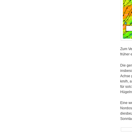
Zum Ve
früher 
Die ge
insbeso
Achse g
km/h, a
für sol
Hügeln
Eine we
Nordost
diesbez
Sonnta