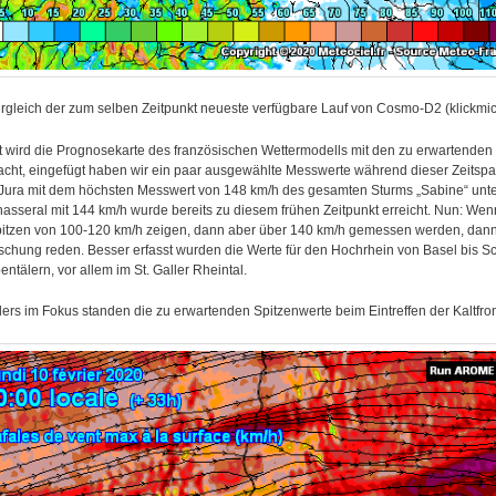
rgleich der zum selben Zeitpunkt neueste verfügbare Lauf von
Cosmo-D2 (klickmic
t wird die Prognosekarte des französischen Wettermodells mit den zu erwartende
acht, eingefügt haben wir ein paar ausgewählte Messwerte während dieser Zeitsp
 Jura mit dem höchsten Messwert von 148 km/h des gesamten Sturms „Sabine“ unte
sseral mit 144 km/h wurde bereits zu diesem frühen Zeitpunkt erreicht. Nun: Wen
itzen von 100-120 km/h zeigen, dann aber über 140 km/h gemessen werden, dann 
chung reden. Besser erfasst wurden die Werte für den Hochrhein von Basel bis S
entälern, vor allem im St. Galler Rheintal.
rs im Fokus standen die zu erwartenden Spitzenwerte beim Eintreffen der Kaltfro