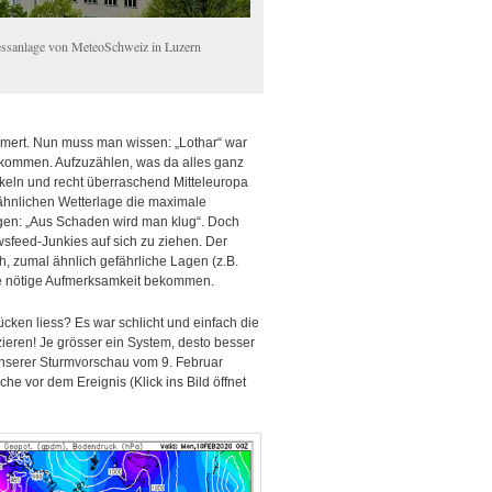
sanlage von MeteoSchweiz in Luzern
mmert. Nun muss man wissen: „Lothar“ war
ekommen. Aufzuzählen, was da alles ganz
keln und recht überraschend Mitteleuropa
hnlichen Wetterlage die maximale
agen: „Aus Schaden wird man klug“. Doch
ewsfeed-Junkies auf sich zu ziehen. Der
, zumal ähnlich gefährliche Lagen (z.B.
 die nötige Aufmerksamkeit bekommen.
cken liess? Es war schlicht und einfach die
eren! Je grösser ein System, desto besser
nserer Sturmvorschau vom 9. Februar
he vor dem Ereignis (Klick ins Bild öffnet