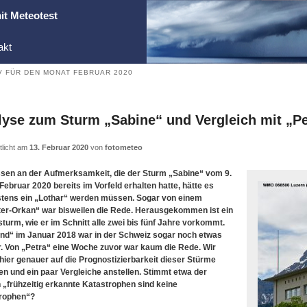
it Meteotest
akt
V FÜR DEN MONAT
FEBRUAR 2020
lyse zum Sturm „Sabine“ und Vergleich mit „Pe
tlicht am
13. Februar 2020
von
fotometeo
en an der Aufmerksamkeit, die der Sturm „Sabine“ vom 9.
 Februar 2020 bereits im Vorfeld erhalten hatte, hätte es
tens ein „Lothar“ werden müssen. Sogar von einem
er-Orkan“ war bisweilen die Rede. Herausgekommen ist ein
turm, wie er im Schnitt alle zwei bis fünf Jahre vorkommt.
ind“ im Januar 2018 war in der Schweiz sogar noch etwas
r. Von „Petra“ eine Woche zuvor war kaum die Rede. Wir
 hier genauer auf die Prognostizierbarkeit dieser Stürme
en und ein paar Vergleiche anstellen. Stimmt etwa der
 „frühzeitig erkannte Katastrophen sind keine
rophen“?