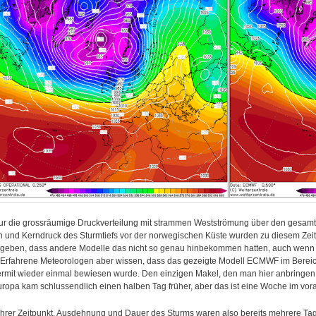
ur die grossräumige Druckverteilung mit strammen Westströmung über den gesamte
n und Kerndruck des Sturmtiefs vor der norwegischen Küste wurden zu diesem Zeitp
geben, dass andere Modelle das nicht so genau hinbekommen hatten, auch wenn di
 Erfahrene Meteorologen aber wissen, dass das gezeigte Modell ECMWF im Bereich
ermit wieder einmal bewiesen wurde. Den einzigen Makel, den man hier anbringen
uropa kam schlussendlich einen halben Tag früher, aber das ist eine Woche im vorau
rer Zeitpunkt, Ausdehnung und Dauer des Sturms waren also bereits mehrere Tage