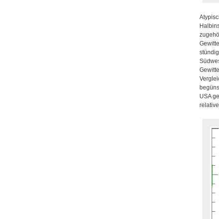
Atypisc
Halbins
zugehö
Gewitt
stündi
Südwes
Gewitt
Vergle
begünst
USA ger
relativ