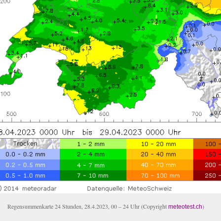
Regensummenkarte 24 Stunden, 28.4.2023, 00 – 24 Uhr (Copyright
)
meteotest.ch