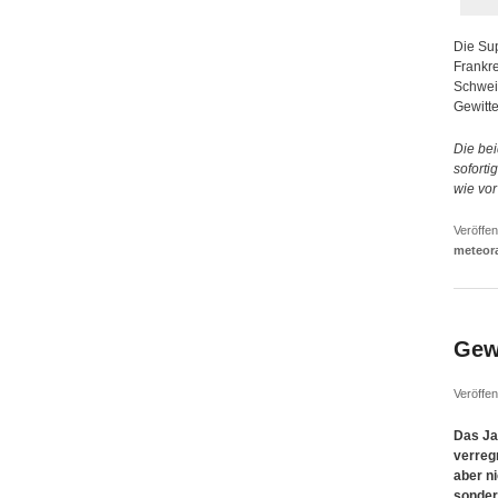
Die Sup
Frankre
Schweiz
Gewitt
Die be
soforti
wie vor
Veröffen
meteor
Gewi
Veröffen
Das Ja
verreg
aber n
sondern