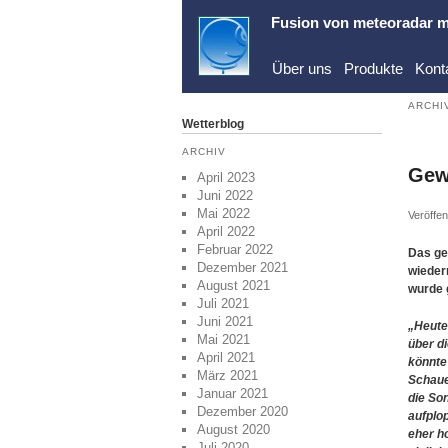
Fusion von
meteoradar
m
Über uns
Produkte
Kont
ARCHI
Wetterblog
ARCHIV
Gew
April 2023
Juni 2022
Mai 2022
Veröffen
April 2022
Februar 2022
Das ge
Dezember 2021
wieder
August 2021
wurde 
Juli 2021
Juni 2021
„Heute
Mai 2021
über d
April 2021
könnte
März 2021
Schaue
Januar 2021
die So
Dezember 2020
aufplo
August 2020
eher h
Juli 2020