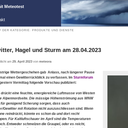
it Meteotest
akt
V DER KATEGORIE:
PRODUKTE UND DIENSTE
itter, Hagel und Sturm am 28.04.2023
tlicht am
29. April 2023
von
meteora
strige Wettergeschehen gab Anlass, nach längerer Pause
mal einen Gewitterrückblick zu verfassen. Im
Sturmforum
gestern Vormittag folgende Vorschau publiziert:
 drückt eine feuchte, energiereiche Luftmasse von Westen
ie Alpennordseite. Die mässige Höhenströmung aus WNW
 für genügend Scherung sorgen, dass auch
r/Gewitter mit Rotation nicht auszuschliessen sind. Wenn
nne reindrückt, könnte es schon da und dort recht
ppen. Für Kaltluftschauer im April sind die Temperaturen
och. Entweder schmelzen die Graupel, oder es reicht,