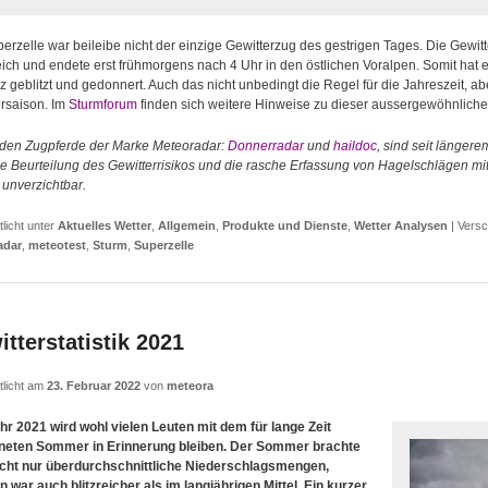
erzelle war beileibe nicht der einzige Gewitterzug des gestrigen Tages. Die Gewitt
ich und endete erst frühmorgens nach 4 Uhr in den östlichen Voralpen. Somit hat
 geblitzt und gedonnert. Auch das nicht unbedingt die Regel für die Jahreszeit, aber
ersaison. Im
Sturmforum
finden sich weitere Hinweise zu dieser aussergewöhnliche
iden Zugpferde der Marke Meteoradar:
Donnerradar
und
haildoc
, sind seit längere
ge Beurteilung des Gewitterrisikos und die rasche Erfassung von Hagelschlägen mi
 unverzichtbar.
tlicht unter
Aktuelles Wetter
,
Allgemein
,
Produkte und Dienste
,
Wetter Analysen
|
Versc
adar
,
meteotest
,
Sturm
,
Superzelle
tterstatistik 2021
tlicht am
23. Februar 2022
von
meteora
hr 2021 wird wohl vielen Leuten mit dem für lange Zeit
neten Sommer in Erinnerung bleiben. Der Sommer brachte
icht nur überdurchschnittliche Niederschlagsmengen,
 war auch blitzreicher als im langjährigen Mittel. Ein kurzer