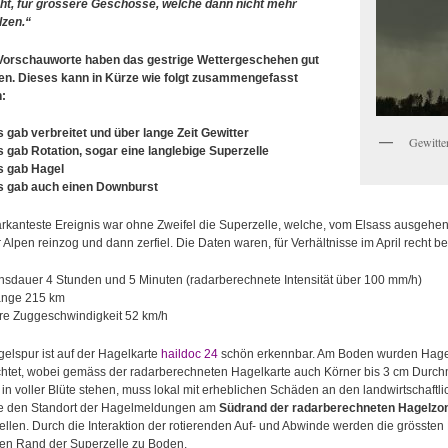
icht, für grössere Geschosse, welche dann nicht mehr
zen.“
Vorschauworte haben das gestrige Wettergeschehen gut
fen. Dieses kann in Kürze wie folgt zusammengefasst
:
s gab verbreitet und über lange Zeit Gewitter
Gewitte
s gab Rotation, sogar eine langlebige Superzelle
es gab Hagel
es gab auch einen Downburst
kanteste Ereignis war ohne Zweifel die Superzelle, welche, vom Elsass ausgehend
 Alpen reinzog und dann zerfiel. Die Daten waren, für Verhältnisse im April recht 
nsdauer 4 Stunden und 5 Minuten (radarberechnete Intensität über 100 mm/h)
änge 215 km
ere Zuggeschwindigkeit 52 km/h
elspur ist auf der Hagelkarte
haildoc 24
schön erkennbar. Am Boden wurden Hagel
htet, wobei gemäss der radarberechneten Hagelkarte auch Körner bis 3 cm Durchm
n voller Blüte stehen, muss lokal mit erheblichen Schäden an den landwirtschaft
e den Standort der Hagelmeldungen am
Südrand der radarberechneten Hagelzo
llen. Durch die Interaktion der rotierenden Auf- und Abwinde werden die grössten 
hen Rand der Superzelle zu Boden.