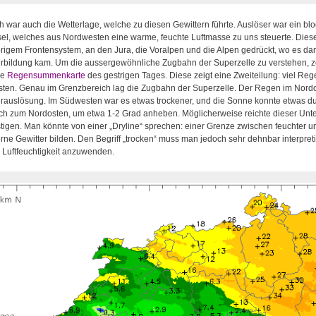
h war auch die Wetterlage, welche zu diesen Gewittern führte. Auslöser war ein b
el, welches aus Nordwesten eine warme, feuchte Luftmasse zu uns steuerte. Diese
rigem Frontensystem, an den Jura, die Voralpen und die Alpen gedrückt, wo es d
erbildung kam. Um die aussergewöhnliche Zugbahn der Superzelle zu verstehen, z
ge
Regensummenkarte
des gestrigen Tages. Diese zeigt eine Zweiteilung: viel R
ten. Genau im Grenzbereich lag die Zugbahn der Superzelle. Der Regen im Nordost
erauslösung. Im Südwesten war es etwas trockener, und die Sonne konnte etwas d
ich zum Nordosten, um etwa 1-2 Grad anheben. Möglicherweise reichte dieser Unte
igen. Man könnte von einer „Dryline“ sprechen: einer Grenze zwischen feuchter und
ne Gewitter bilden. Den Begriff „trocken“ muss man jedoch sehr dehnbar interpret
e Luftfeuchtigkeit anzuwenden.