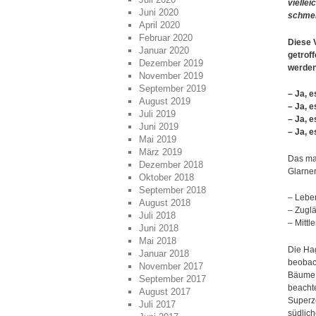
vielle
Juni 2020
schmel
April 2020
Februar 2020
Diese 
Januar 2020
getrof
Dezember 2019
werden
November 2019
September 2019
– Ja, e
August 2019
– Ja, e
Juli 2019
– Ja, 
Juni 2019
– Ja, 
Mai 2019
März 2019
Das mar
Dezember 2018
Glarner
Oktober 2018
September 2018
– Lebe
August 2018
– Zugl
Juli 2018
– Mittl
Juni 2018
Mai 2018
Die Hag
Januar 2018
beobac
November 2017
Bäume i
September 2017
beacht
August 2017
Superze
Juli 2017
südlic