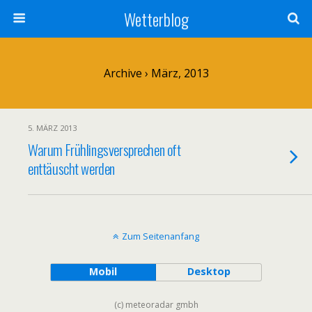
Wetterblog
Archive › März, 2013
5. MÄRZ 2013
Warum Frühlingsversprechen oft
enttäuscht werden
Zum Seitenanfang
Mobil
Desktop
(c) meteoradar gmbh