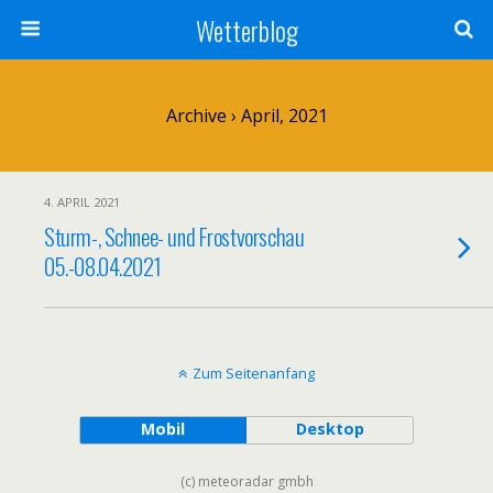
Wetterblog
Archive › April, 2021
4. APRIL 2021
Sturm-, Schnee- und Frostvorschau
05.-08.04.2021
Zum Seitenanfang
Mobil
Desktop
(c) meteoradar gmbh