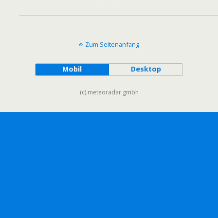
Zum Seitenanfang
Mobil
Desktop
(c) meteoradar gmbh