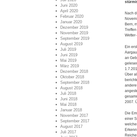
stürmi
Juni 2020
April 2020
Nach d
Februar 2020
Novemb
Januar 2020
Bern, 
Dezember 2019
Treffen
November 2019
Wetter-
September 2019
August 2019
Ein er
Juli 2019
Aargau 
Juni 2019
an Geb
Mai 2019
gelesen
März 2019
1.7.201
Dezember 2018
Über al
Oktober 2018
bericht
September 2018
andere 
August 2018
angeste
Juli 2018
gesamm
Juni 2018
2007. Ü
Mai 2018
Januar 2018
Die Em
November 2017
einer S
September 2017
welcher
August 2017
Erkenn
Juli 2017
Reiche