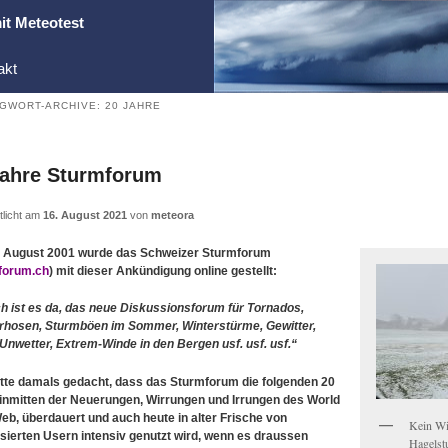
it Meteotest
akt
GWORT-ARCHIVE:
20 JAHRE
Jahre Sturmforum
tlicht am
16. August 2021
von
meteora
 August 2001 wurde das Schweizer Sturmforum
forum.ch
) mit dieser Ankündigung online gestellt:
ch ist es da, das neue Diskussionsforum für Tornados,
hosen, Sturmböen im Sommer, Winterstürme, Gewitter,
Unwetter, Extrem-Winde in den Bergen usf. usf. usf.“
tte damals gedacht, dass das Sturmforum die folgenden 20
 inmitten der Neuerungen, Wirrungen und Irrungen des World
eb, überdauert und auch heute in alter Frische von
Kein Wi
ssierten Usern intensiv genutzt wird, wenn es draussen
Hagelst