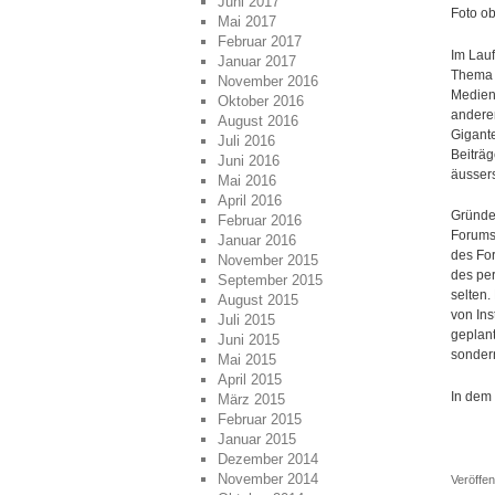
Juni 2017
Foto o
Mai 2017
Februar 2017
Im Lau
Januar 2017
Thema W
November 2016
Medienw
Oktober 2016
anderen
August 2016
Gigante
Juli 2016
Beiträg
Juni 2016
äussers
Mai 2016
April 2016
Gründe
Februar 2016
Forums
Januar 2016
des For
November 2015
des per
September 2015
selten.
August 2015
von Ins
Juli 2015
geplant
Juni 2015
sondern
Mai 2015
April 2015
In dem
März 2015
Februar 2015
Januar 2015
Dezember 2014
November 2014
Veröffen