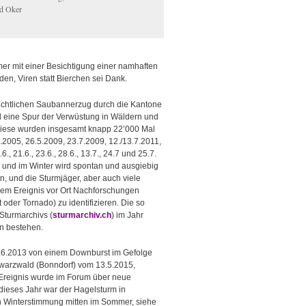
d Oker
mer mit einer Besichtigung einer namhaften
den, Viren statt Bierchen sei Dank.
nächtlichen Saubannerzug durch die Kantone
nd eine Spur der Verwüstung in Wäldern und
 diese wurden insgesamt knapp 22’000 Mal
7.2005, 26.5.2009, 23.7.2009, 12./13.7.2011,
, 21.6., 23.6., 28.6., 13.7., 24.7 und 25.7.
r und im Winter wird spontan und ausgiebig
n, und die Sturmjäger, aber auch viele
nem Ereignis vor Ort Nachforschungen
der Tornado) zu identifizieren. Die so
Sturmarchivs (
sturmarchiv.ch
) im Jahr
en bestehen.
0.6.2013 von einem Downburst im Gefolge
hwarzwald (Bonndorf) vom 13.5.2015,
 Ereignis wurde im Forum über neue
ieses Jahr war der Hagelsturm in
n Winterstimmung mitten im Sommer, siehe