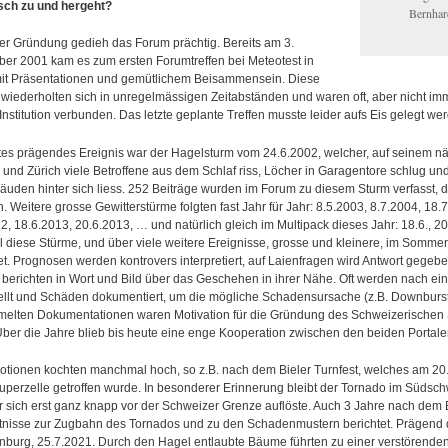
sch zu und hergeht?
Bernhar
er Gründung gedieh das Forum prächtig. Bereits am 3.
er 2001 kam es zum ersten Forumtreffen bei Meteotest in
mit Präsentationen und gemütlichem Beisammensein. Diese
 wiederholten sich in unregelmässigen Zeitabständen und waren oft, aber nicht im
Institution verbunden. Das letzte geplante Treffen musste leider aufs Eis gelegt wer
stes prägendes Ereignis war der Hagelsturm vom 24.6.2002, welcher, auf seinem 
und Zürich viele Betroffene aus dem Schlaf riss, Löcher in Garagentore schlug u
äuden hinter sich liess. 252 Beiträge wurden im Forum zu diesem Sturm verfasst,
. Weitere grosse Gewitterstürme folgten fast Jahr für Jahr: 8.5.2003, 8.7.2004, 18.
2, 18.6.2013, 20.6.2013, … und natürlich gleich im Multipack dieses Jahr: 18.6., 20.6.
l diese Stürme, und über viele weitere Ereignisse, grosse und kleinere, im Somme
et. Prognosen werden kontrovers interpretiert, auf Laienfragen wird Antwort gegebe
berichten in Wort und Bild über das Geschehen in ihrer Nähe. Oft werden nach ei
llt und Schäden dokumentiert, um die mögliche Schadensursache (z.B. Downburst o
elten Dokumentationen waren Motivation für die Gründung des Schweizerischen 
ber die Jahre blieb bis heute eine enge Kooperation zwischen den beiden Portal
otionen kochten manchmal hoch, so z.B. nach dem Bieler Turnfest, welches am 2
uperzelle getroffen wurde. In besonderer Erinnerung bleibt der Tornado im Südsc
 sich erst ganz knapp vor der Schweizer Grenze auflöste. Auch 3 Jahre nach dem
tnisse zur Zugbahn des Tornados und zu den Schadenmustern berichtet. Prägend d
nburg, 25.7.2021. Durch den Hagel entlaubte Bäume führten zu einer verstörende