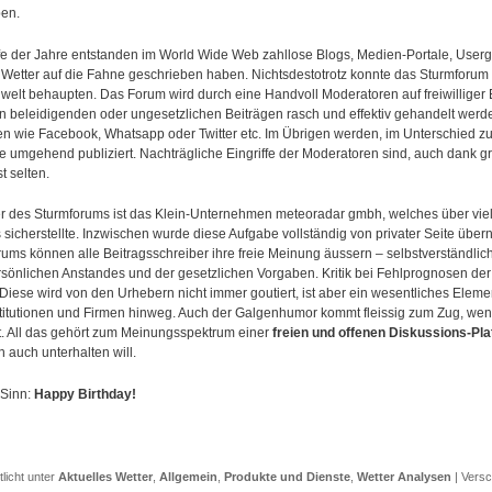
ben.
fe der Jahre entstanden im World Wide Web zahllose Blogs, Medien-Portale, Use
etter auf die Fahne geschrieben haben. Nichtsdestotrotz konnte das Sturmforum s
elt behaupten. Das Forum wird durch eine Handvoll Moderatoren auf freiwilliger 
 beleidigenden oder ungesetzlichen Beiträgen rasch und effektiv gehandelt werden.
n wie Facebook, Whatsapp oder Twitter etc. Im Übrigen werden, im Unterschied zu d
e umgehend publiziert. Nachträgliche Eingriffe der Moderatoren sind, auch dank gr
t selten.
r des Sturmforums ist das Klein-Unternehmen meteoradar gmbh, welches über viel
 sicherstellte. Inzwischen wurde diese Aufgabe vollständig von privater Seite 
ums können alle Beitragsschreiber ihre freie Meinung äussern – selbstverständlic
sönlichen Anstandes und der gesetzlichen Vorgaben. Kritik bei Fehlprognosen der 
 Diese wird von den Urhebern nicht immer goutiert, ist aber ein wesentliches Elem
titutionen und Firmen hinweg. Auch der Galgenhumor kommt fleissig zum Zug, wenn
. All das gehört zum Meinungsspektrum einer
freien und offenen Diskussions-Pla
 auch unterhalten will.
 Sinn:
Happy Birthday!
tlicht unter
Aktuelles Wetter
,
Allgemein
,
Produkte und Dienste
,
Wetter Analysen
|
Versc