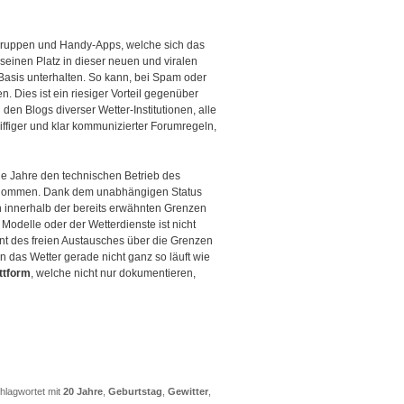
rgruppen und Handy-Apps, welche sich das
einen Platz in dieser neuen und viralen
Basis unterhalten. So kann, bei Spam oder
 Dies ist ein riesiger Vorteil gegenüber
en Blogs diverser Wetter-Institutionen, alle
iffiger und klar kommunizierter Forumregeln,
e Jahre den technischen Betrieb des
übernommen. Dank dem unabhängigen Status
h innerhalb der bereits erwähnten Grenzen
Modelle oder der Wetterdienste ist nicht
ent des freien Austausches über die Grenzen
 das Wetter gerade nicht ganz so läuft wie
ttform
, welche nicht nur dokumentieren,
hlagwortet mit
20 Jahre
,
Geburtstag
,
Gewitter
,